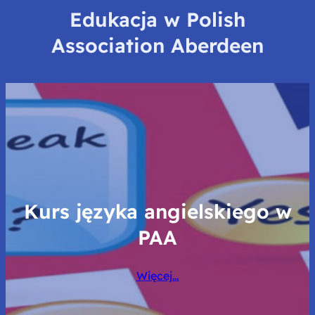
Edukacja w Polish
Association Aberdeen
Kurs języka angielskiego w
PAA
Więcej…