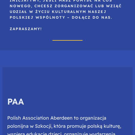
INICJATYWY, JEŚLI MASZ POMYSŁ NA COŚ
NOWEGO, CHCESZ ZORGANIZOWAĆ LUB WZIĄĆ
UDZIAŁ W ŻYCIU KULTURALNYM NASZEJ
POLSKIEJ WSPÓLNOTY – DOŁĄCZ DO NAS.
ZAPRASZAMY!
PAA
Polish Association Aberdeen to organizacja
polonijna w Szkocji, która promuje polską kulturę,
wspiera edukację dzieci, organizuje wydarzenia